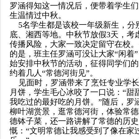
罗涵得知这一情况后，便带着学生们
生温情过中秋。
5名学生都是该校一年级新生，分
底、湘西等地。中秋节放假3天，考
传播风险，大家一致决定留守在校。
的是，班主任罗涵可没让大家“闲着”
始安排中秋节的活动，征得同学们的
约着几人“常德河街见”。
见面时，罗涵带来了烹饪专业学长
月饼，学生毛心冰咬了一口说：“甜
我吃过的最好吃的月饼。”随后，罗
柳叶湖赏景，逛常德河街，体验常德
德钵子菜，还一路讲解了常德的历史
慨：“文明常德让我感受到了像在家